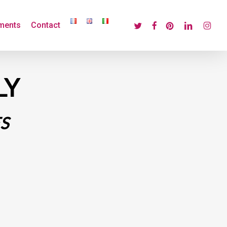
twitter
facebook
pinterest
linkedin
instagr
ments
Contact
LY
S