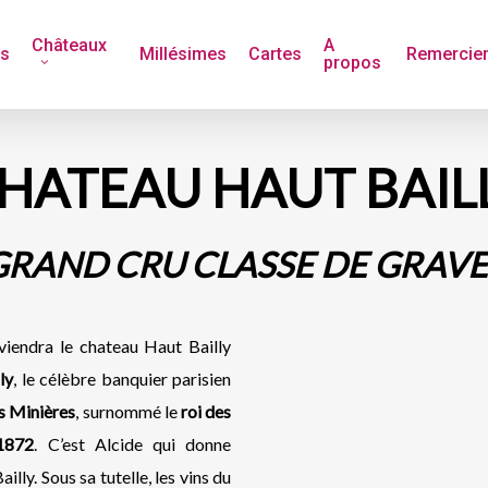
Châteaux
A
és
Millésimes
Cartes
Remercie
propos
HATEAU HAUT BAIL
GRAND CRU CLASSE DE GRAVE
viendra le chateau Haut Bailly
ly
, le célèbre banquier parisien
s Minières
, surnommé le
roi des
1872
. C’est Alcide qui donne
lly. Sous sa tutelle, les vins du