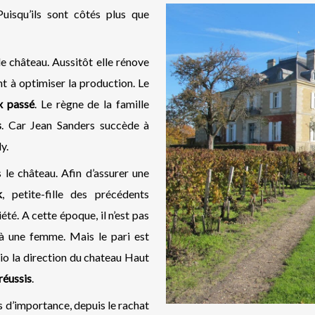
Puisqu’ils sont côtés plus que
e château. Aussitôt elle rénove
t à optimiser la production. Le
x passé
. Le règne de la famille
s
. Car Jean Sanders succède à
y.
 le château. Afin d’assurer une
k
, petite-fille des précédents
iété. A cette époque, il n’est pas
 à une femme. Mais le pari est
io la direction du chateau Haut
réussis
.
ts d’importance, depuis le rachat