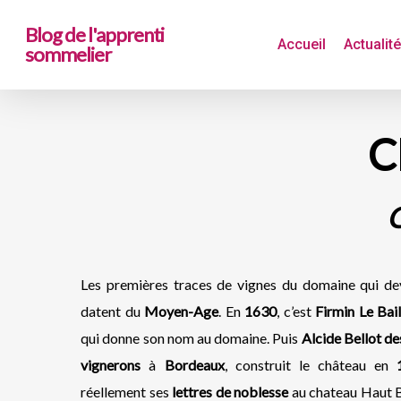
Skip
Blog de l'apprenti
to
Accueil
Actualit
sommelier
main
content
C
Les premières traces de vignes du domaine qui de
datent du
Moyen-Age
. En
1630
, c’est
Firmin Le Bail
qui donne son nom au domaine. Puis
Alcide Bellot de
vignerons
à
Bordeaux
, construit le château en
réellement ses
lettres de noblesse
au chateau Haut Bai