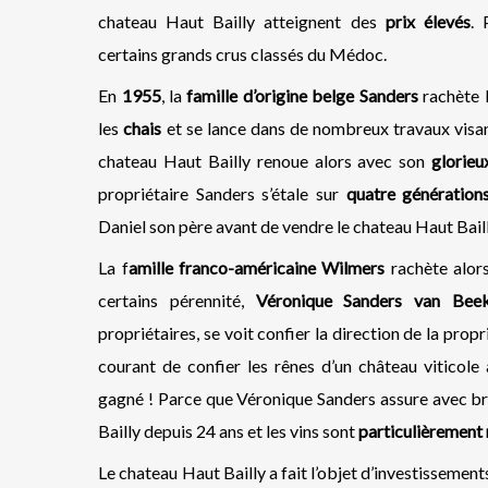
chateau Haut Bailly atteignent des
prix élevés
. 
certains grands crus classés du Médoc.
En
1955
, la
famille d’origine belge Sanders
rachète l
les
chais
et se lance dans de nombreux travaux visan
chateau Haut Bailly renoue alors avec son
glorieu
propriétaire Sanders s’étale sur
quatre génération
Daniel son père avant de vendre le chateau Haut Baill
La f
amille franco-américaine Wilmers
rachète alors
certains pérennité,
Véronique Sanders van Bee
propriétaires, se voit confier la direction de la propr
courant de confier les rênes d’un château viticole
gagné ! Parce que Véronique Sanders assure avec br
Bailly depuis 24 ans et les vins sont
particulièrement 
Le chateau Haut Bailly a fait l’objet d’investissemen