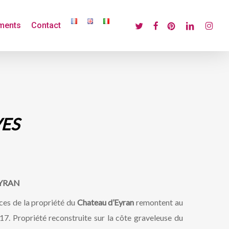
twitter
facebook
pinterest
linkedin
instagr
ments
Contact
VES
EYRAN
aces de la propriété du
Chateau d’Eyran
remontent au
7. Propriété reconstruite sur la côte graveleuse du