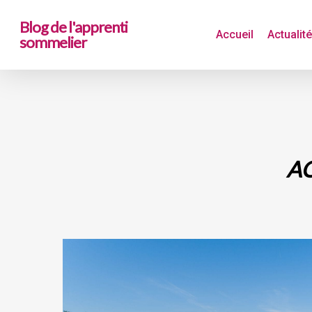
Skip
Blog de l'apprenti
to
Accueil
Actualit
sommelier
main
content
AO