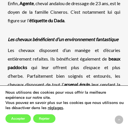
Enfin,
Agente
, cheval andalou de dressage de 23 ans, est le
doyen de la famille Cisneros. C’est notamment lui qui
figure sur l’
étiquette du Dada
.
Les chevaux bénéficient d’un environnement fantastique
Les chevaux disposent d’un manège et d’écuries
entièrement refaites. Ils bénéficient également de
beaux
paddocks
qui leur offrent plus d’espace et plus
d’herbe. Parfaitement bien soignés et entourés, les
chevaux disposent de tout l’
arsenal équin
leur rendant la
Nous utilisons des cookies pour vous offrir la meilleure
vie aussi belle que possible : alimentation individualisée,
expérience sur notre site.
chauffage, ventilateurs, solarium, massages, séances
Vous pouvez en savoir plus sur les cookies que nous utilisons ou
les désactiver dans les
réglages
.
d’ostéopathie, et même vacances au Cap Ferré !
Accepter
Rejeter
Par ailleurs, le Château de Rouillac propose des