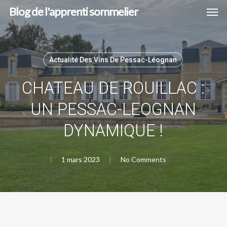
Men
Skip
Blog de l'apprenti sommelier
to
main
content
Actualité Des Vins De Pessac-Léognan
CHATEAU DE ROUILLAC :
UN PESSAC-LEOGNAN
DYNAMIQUE !
1 mars 2023
No Comments