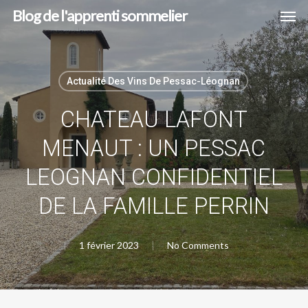
Men
Skip
Blog de l'apprenti sommelier
to
main
content
Actualité Des Vins De Pessac-Léognan
CHATEAU LAFONT
MENAUT : UN PESSAC
LEOGNAN CONFIDENTIEL
DE LA FAMILLE PERRIN
1 février 2023
No Comments