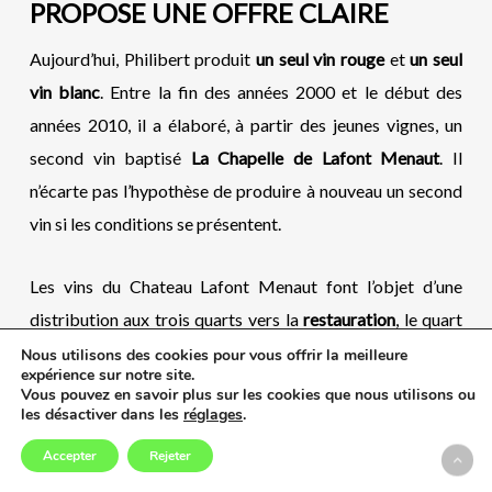
PROPOSE UNE OFFRE CLAIRE
Aujourd’hui, Philibert produit
un seul vin rouge
et
un seul
vin blanc
. Entre la fin des années 2000 et le début des
années 2010, il a élaboré, à partir des jeunes vignes, un
second vin baptisé
La Chapelle de Lafont Menaut
. Il
n’écarte pas l’hypothèse de produire à nouveau un second
vin si les conditions se présentent.
Les vins du Chateau Lafont Menaut font l’objet d’une
distribution aux trois quarts vers la
restauration
, le quart
restant faisant le bonheur des
cavistes
. A ce titre,
Cash vin
Nous utilisons des cookies pour vous offrir la meilleure
expérience sur notre site.
est un grand partenaire du Chateau Lafont Menaut.
Vous pouvez en savoir plus sur les cookies que nous utilisons ou
les désactiver dans les
réglages
.
Accepter
Rejeter
Chateau Lafont Menaut rouge 2019