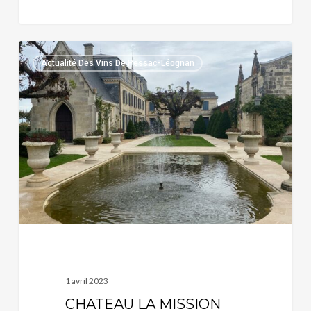
CHATEAU
Actualité Des Vins De Pessac-Léognan
LA
MISSION
HAUT-
BRION
:
UN
PESSAC-
LEOGNAN
LEGENDAIRE
1 avril 2023
CHATEAU LA MISSION