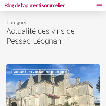
Men
Skip
Blog de l'apprenti sommelier
to
main
Category
content
Actualité des vins de
Pessac-Léognan
CHATEAU
Actualité Des Vins De Pessac-Léognan
PAPE
CLEMENT
:
LE
PESSAC-