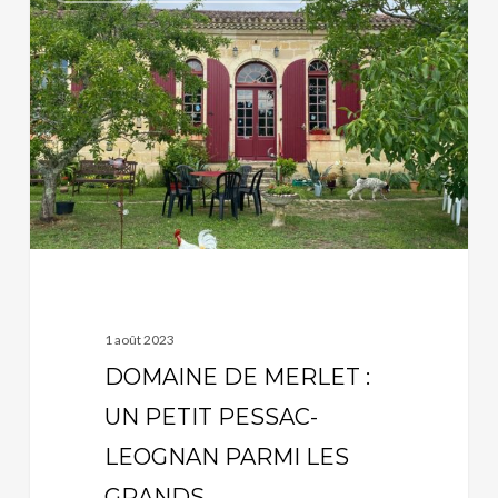
DE
MERLET
:
UN
PETIT
PESSAC-
LEOGNAN
PARMI
LES
GRANDS
1 août 2023
DOMAINE DE MERLET :
UN PETIT PESSAC-
LEOGNAN PARMI LES
GRANDS