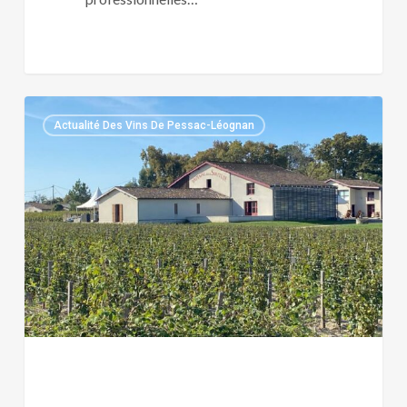
DOMAINE
Actualité Des Vins De Pessac-Léognan
DE
LA
SOLITUDE
:
LE
PESSAC-
LEOGNAN
RELIGIEUX
D’OLIVIER
BERNARD