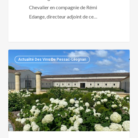
Chevalier en compagnie de Rémi
Edange, directeur adjoint de ce…
CHATEAU
Actualité Des Vins De Pessac-Léognan
DE
FIEUZAL
:
LE
PESSAC-
LEOGNAN
DE
LA
FAMILLE