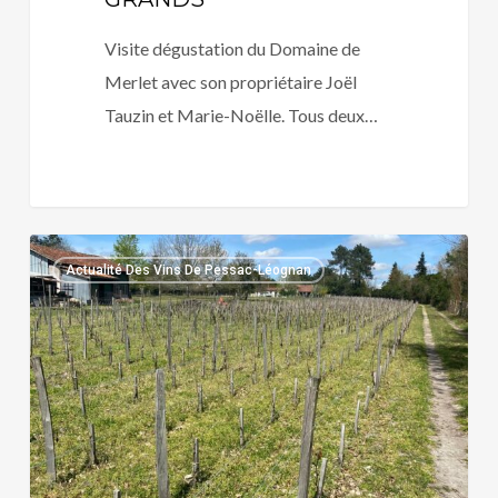
Visite dégustation du Domaine de
Merlet avec son propriétaire Joël
Tauzin et Marie-Noëlle. Tous deux…
DOMAINE
Actualité Des Vins De Pessac-Léognan
DE
MAURIET
:
LE
PLUS
PETIT
PESSAC-