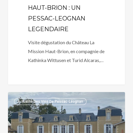
HAUT-BRION : UN
PESSAC-LEOGNAN
LEGENDAIRE
Visite dégustation du Château La
Mission Haut-Brion, en compagnie de
Kathinka Wittusen et Turid Alcaras,…
CHATEAU
Actualité Des Vins De Pessac-Léognan
DE
ROUILLAC
:
UN