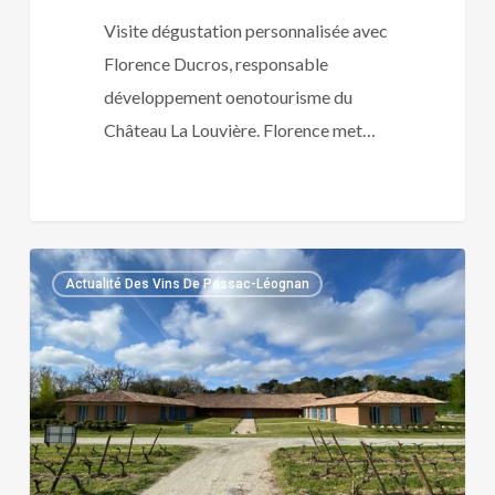
Visite dégustation personnalisée avec
Florence Ducros, responsable
développement oenotourisme du
Château La Louvière. Florence met…
CHATEAU
Actualité Des Vins De Pessac-Léognan
D’EYRAN
:
LE
PESSAC-
LEOGNAN
PHARE