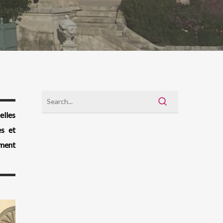
elles
es et
ément