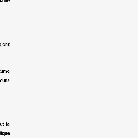
maine
s ont
utume
mmuns
ut la
lique