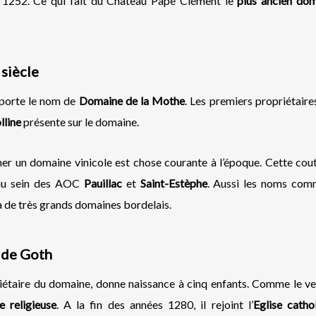
 1252. Ce qui fait du Château Pape Clément le
plus ancien do
 siècle
 porte le nom de
Domaine de la Mothe
. Les premiers propriétaire
lline
présente sur le domaine.
mer un domaine vinicole est chose courante à l’époque. Cette co
au sein des AOC
Pauillac
et
Saint-Estèphe
. Aussi les noms co
 à de très grands domaines bordelais.
e de Goth
riétaire du domaine, donne naissance à cinq enfants. Comme le ve
e
religieuse
. A la fin des années 1280, il rejoint l’
Eglise catho