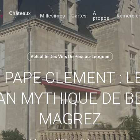
Châteaux
A
és
Millésimes
Cartes
Remercie
propos
Actualité Des Vins De Pessac-Léognan
PAPE CLEMENT : L
AN MYTHIQUE DE B
MAGREZ