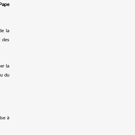
Pape
de la
t des
er la
eu du
ise à