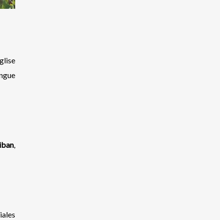
glise
ngue
iban
,
iales