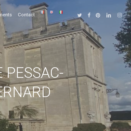
twitter
facebook
pinterest
linkedin
instagr
ments
Contact
E PESSAC-
ERNARD