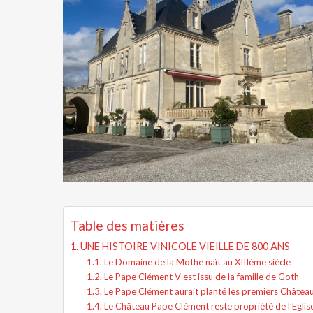
Table des matières
UNE HISTOIRE VINICOLE VIEILLE DE 800 ANS
Le Domaine de la Mothe naît au XIIIème siècle
Le Pape Clément V est issu de la famille de Goth
Le Pape Clément aurait planté les premiers Châte
Le Château Pape Clément reste propriété de l’Eglise