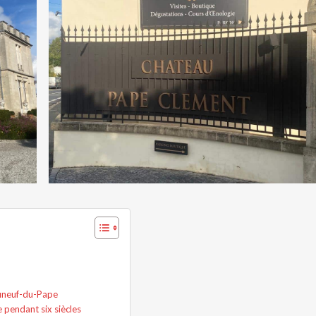
auneuf-du-Pape
 pendant six siècles