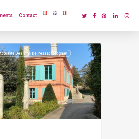
twitter
facebook
pinterest
linkedin
instagr
ments
Contact
TEAU
Actualité Des Vins De Pessac-Léognan
T
NT
TIN:
SAC
GNAN
S
K!