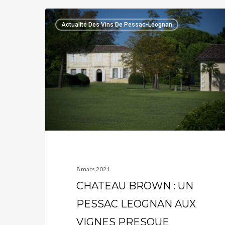
CHATEAU
Actualité Des Vins De Pessac-Léognan
BROWN
:
UN
PESSAC
LEOGNAN
AUX
VIGNES
PRESQUE
MILLENAIRES…
8 mars 2021
CHATEAU BROWN : UN
PESSAC LEOGNAN AUX
VIGNES PRESQUE