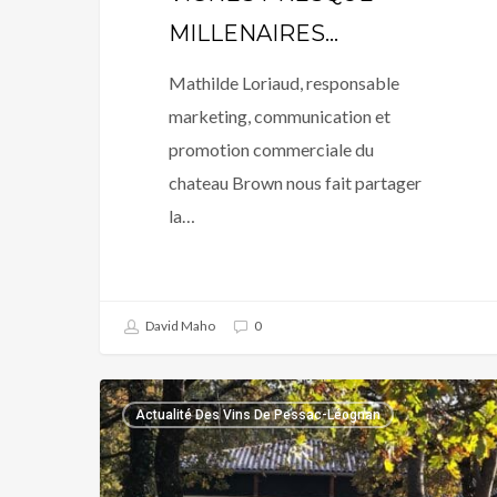
MILLENAIRES…
Mathilde Loriaud, responsable
marketing, communication et
promotion commerciale du
chateau Brown nous fait partager
la…
David Maho
0
CHATEAU
Actualité Des Vins De Pessac-Léognan
HAUT
VIGNEAU
: