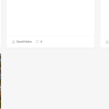
David Maho
0