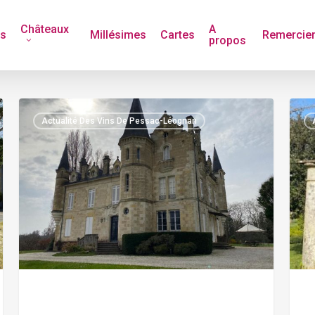
Châteaux
A
és
Millésimes
Cartes
Remercie
propos
CHATEAU
CHA
Actualité Des Vins De Pessac-Léognan
HAUT
PON
BERGEY
SAI
:
MAR
LE
UN
SEUL
PES
PESSAC-
LEO
LEOGNAN
TRE
CERTIFIE
ROC
BIODYNAMIE