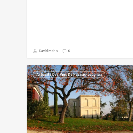
David Maho
0
CHATEAU
Actualité Des Vins De Pessac-Léognan
LUCHEY
HALDE
:
EN
ROUTE
POUR
LA