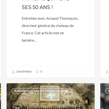
SES 50 ANS !
Entretien avec Arnaud Thomassin,
directeur général du chateau de
France. Cet article met en
lumière…
David Maho
0
COMMENT
LES
Actualité Des Vins De Pessac-Léognan
FAIRE
SEC
DU
DU
VIN
PES