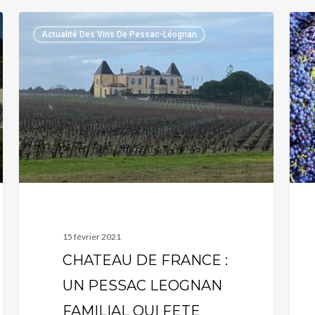
CHATEAU
CEP
Actualité Des Vins De Pessac-Léognan
DE
PES
FRANCE :
LEO
UN
:
PESSAC
TOU
LEOGNAN
CE
FAMILIAL
QU’I
QUI
FAU
FETE
SAV
SES
!
50
15 février 2021
ANS !
CHATEAU DE FRANCE :
UN PESSAC LEOGNAN
FAMILIAL QUI FETE