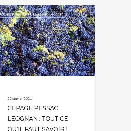
AGE
Actualité Des Vins De Pessac-Léognan
SAC
GNAN
T
L
T
OIR
25 janvier 2021
CEPAGE PESSAC
LEOGNAN : TOUT CE
QU’IL FAUT SAVOIR !